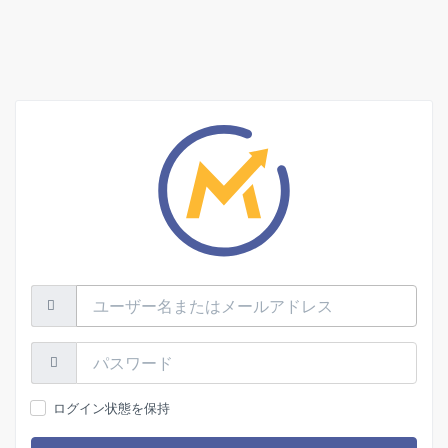
ユ
ー
ザ
ー
パ
名
ス
ま
ワ
た
ー
ログイン状態を保持
は
ド:
メ